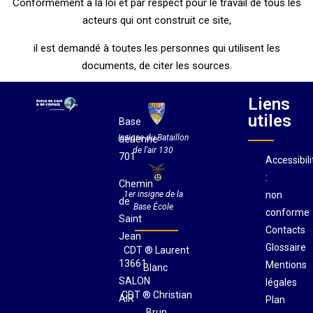
Conformément à la loi et par respect pour le travail de tous les
acteurs qui ont construit ce site,
il est demandé à toutes les personnes qui utilisent les
documents, de citer les sources.
Liens
utiles
Base
Insigne du Bataillon
aérienne
de l'air 130
701
Accessibili
:
Chemin
non
1er insigne de la
de
Base École
conforme
Saint
Contacts
Jean
Glossaire
CDT ® Laurent
13661
Mentions
Blanc
SALON
légales
CDT ® Christian
AIR
Plan
Brun