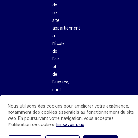
de
ce
site
appartiennent
à
l’École
de
l’air
et
de
l’espace,
sauf
mention
contraire.
Nous utilisons des cookies pour améliorer votre expérience,
notamment des cookies essentiels au fonctionnement du site
web. En poursuivant votre navigation, vous acceptez
l\'utilisation de cookies.
En savoir plus
.