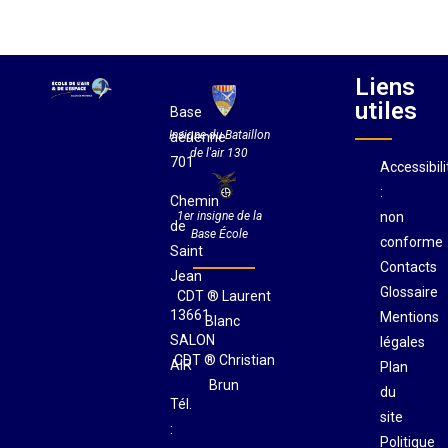
Liens
utiles
Base
Insigne du Bataillon
aérienne
de l'air 130
701
Accessibili
:
Chemin
non
1er insigne de la
de
Base École
conforme
Saint
Contacts
Jean
Glossaire
CDT ® Laurent
13661
Mentions
Blanc
SALON
légales
CDT ® Christian
AIR
Plan
Brun
du
Tél.
site
:
Politique