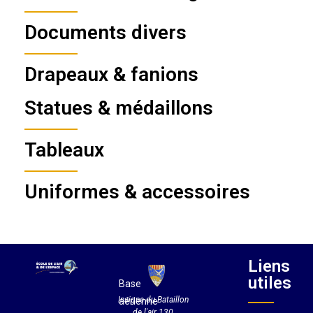
Documents divers
Drapeaux & fanions
Statues & médaillons
Tableaux
Uniformes & accessoires
Liens
utiles
Base
Insigne du Bataillon
aérienne
de l'air 130