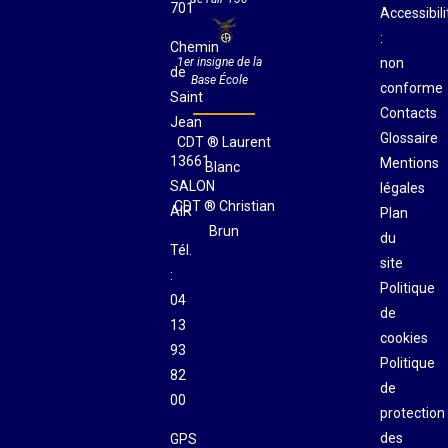
701
Accessibili
:
Chemin
non
1er insigne de la
de
Base École
conforme
Saint
Contacts
Jean
Glossaire
CDT ® Laurent
13661
Mentions
Blanc
SALON
légales
CDT ® Christian
AIR
Plan
Brun
du
Tél.
site
:
Politique
04
de
13
cookies
93
Politique
82
de
00
protection
des
GPS