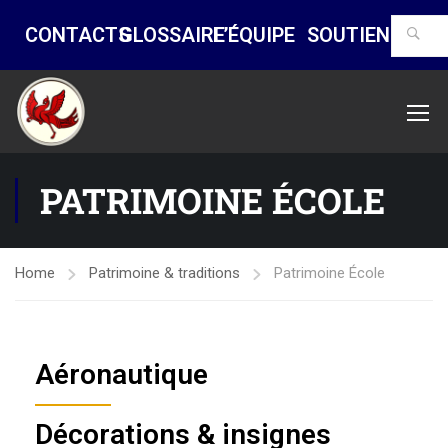
CONTACTS
GLOSSAIRE
L’ÉQUIPE
SOUTIENS
PATRIMOINE ÉCOLE
Home
Patrimoine & traditions
Patrimoine École
Aéronautique
Décorations & insignes