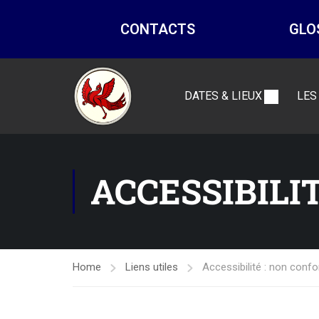
CONTACTS
GLO
DATES & LIEUX
LES
ACCESSIBILI
Home
Liens utiles
Accessibilité : non conf