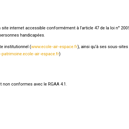
 site internet accessible conformément à l’article 47 de la loi n° 200
s personnes handicapées.
e institutionnel
(
www.ecole-air-espace.fr
), ainsi qu’à ses sous-sites 
e-patrimoine.ecole-air-espace.fr
)
sont non conformes avec le RGAA 4.1.